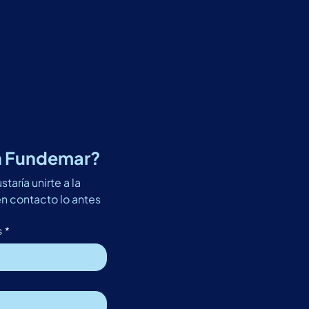
on Fundemar?
ría unirte a la 
 contacto lo antes 
s
*