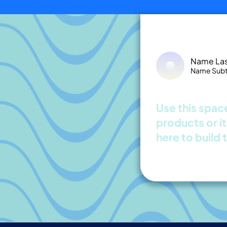
Name La
Name Subti
Use this space
products or it
here to build 