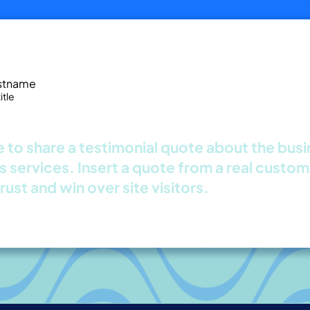
stname
tle
 to share a testimonial quote about the busin
s services. Insert a quote from a real custome
trust and win over site visitors.