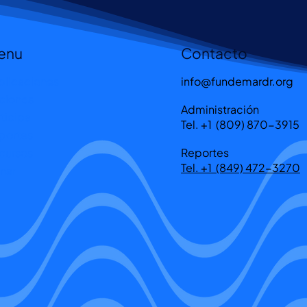
enu
Contacto
blicaciones
info@fundemardr.org
ciones
Administración
rticipa
Tel. +1 (809) 870-3915
portes
cursos
Reportes
Tel. +1 (849) 472-3270
nar