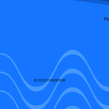
M
Pu
Ac
Pa
Re
Re
Do
© 2025 FUNDEMAR