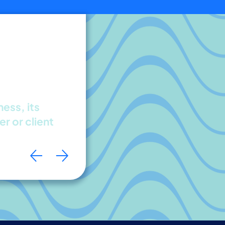
ess, its
r or client