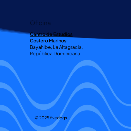
Oficina
Centro de Estudios
Costero Marinos
Bayahibe, La Altagracia,
República Dominicana
© 2025 fivedogs