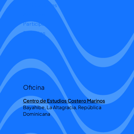
Publicaciones
Acciones
Participa
Reportes
Recursos
Donar
Oficina
Centro de Estudios Costero Marinos
Bayahibe, La Altagracia, República
Dominicana