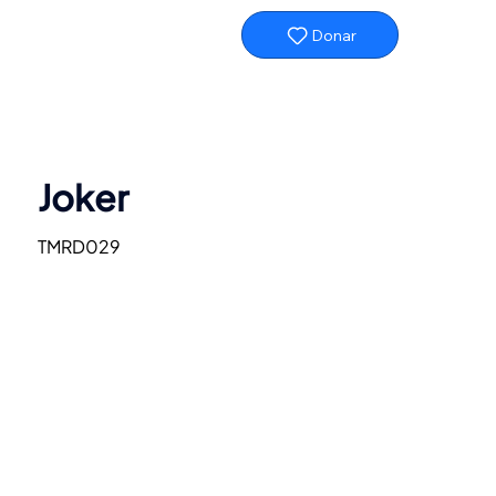
Donar
Joker
TMRD029